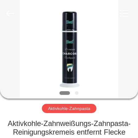
WORLD
ORAL
CARE
CENTER.
All
Rights
Reserved.
HAUS
PRODUKTE
VIDEOS
ÜBER
UNS
Aktivkohle-Zahnpasta
FABRIK-
Aktivkohle-Zahnweißungs-Zahnpasta-
AUSFLUG
Reinigungskremeis entfernt Flecke