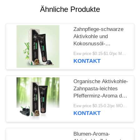
Ähnliche Produkte
SEITENVERZEICHNIS
Zahnpflege-schwarze
DATENSCHUTZ-
Aktivkohle und
BESTIMMUNGEN
Kokosnussöl-
Zahnpasta 100g
Exw price $0.15-$1.0/pc MOQ:500pcs-30000pcs
KONTAKT
Organische Aktivkohle-
Zahnpasta-leichtes
Pfefferminz-Aroma des
Soem-Schwarz-
Exw price $0.15-0.2/pc MOQ:500pcs-30000pcs
strengen Vegetariers
KONTAKT
Blumen-Aroma-