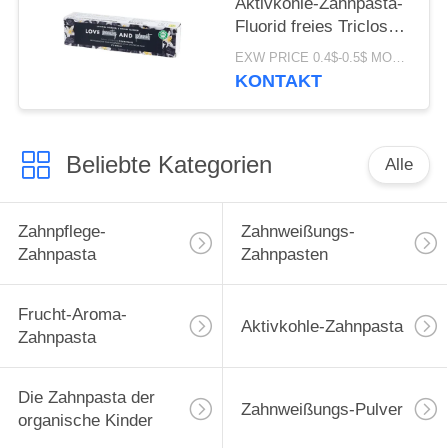
Aktivkohle-Zahnpasta-
Fluorid freies Triclosan
frei
EXW PRICE 0.4$-0.5$ MOQ:500pcs-30000pcs
KONTAKT
Beliebte Kategorien
Alle
Zahnpflege-
Zahnweißungs-
Zahnpasta
Zahnpasten
Frucht-Aroma-
Aktivkohle-Zahnpasta
Zahnpasta
Die Zahnpasta der
Zahnweißungs-Pulver
organische Kinder