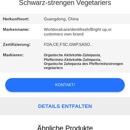
Schwarz-strengen Vegetariers
QUALITÄTSKONTROLLE
Herkunftsort:
Guangdong, China
TRETEN
Markenname:
Worldoralcare/dentifresh/Bright up,or
customers own brand
SIE
Zertifizierung:
FDA,CE,FSC,GMP,SASO...
MIT
Markieren:
,
Organische Aktivkohle-Zahnpasta
UNS
,
Pfefferminz-Aktivkohle-Zahnpasta
Organische Zahnpasta des Pfefferminzstrengen
IN
vegetariers
VERBINDUNG
KONTAKT!
FORDERN
SIE
DETAILS ENTFALTEN
EIN
ZITAT
Ähnliche Produkte