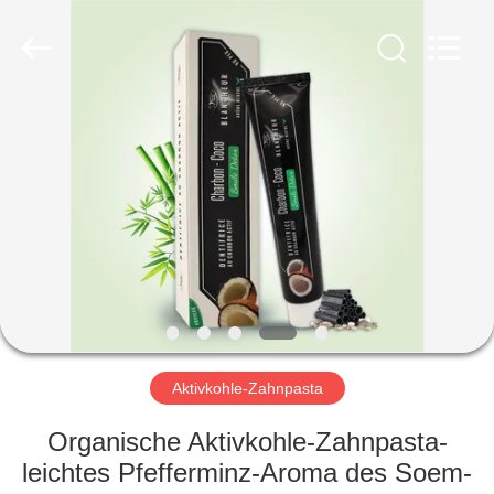
WORLD
ORAL
CARE
CENTER.
All
Rights
Reserved.
HAUS
PRODUKTE
VIDEOS
ÜBER
UNS
Aktivkohle-Zahnpasta
FABRIK-
Organische Aktivkohle-Zahnpasta-
AUSFLUG
leichtes Pfefferminz-Aroma des Soem-