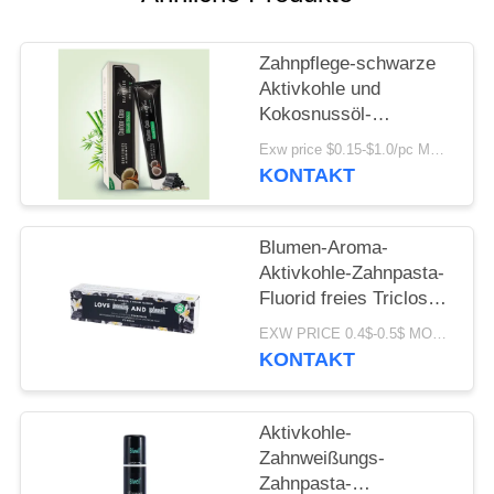
SEITENVERZEICHNIS
Zahnpflege-schwarze
Aktivkohle und
DATENSCHUTZ-
Kokosnussöl-
Zahnpasta 100g
BESTIMMUNGEN
Exw price $0.15-$1.0/pc MOQ:500pcs-30000pcs
KONTAKT
Blumen-Aroma-
Aktivkohle-Zahnpasta-
Fluorid freies Triclosan
frei
EXW PRICE 0.4$-0.5$ MOQ:500pcs-30000pcs
KONTAKT
Aktivkohle-
Zahnweißungs-
Zahnpasta-