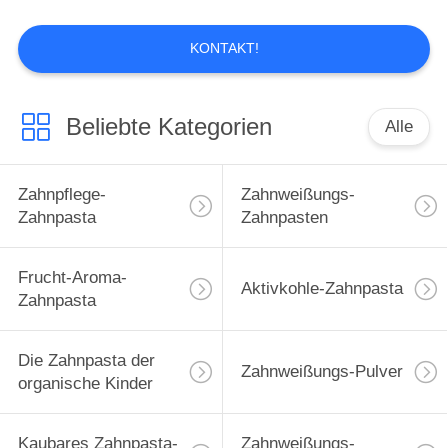
SEITENVERZEICHNIS
KONTAKT!
DATENSCHUTZ-
Beliebte Kategorien
Alle
BESTIMMUNGEN
Zahnpflege-
Zahnweißungs-
Zahnpasta
Zahnpasten
Frucht-Aroma-
Aktivkohle-Zahnpasta
Zahnpasta
Die Zahnpasta der
Zahnweißungs-Pulver
organische Kinder
Kaubares Zahnpasta-
Zahnweißungs-