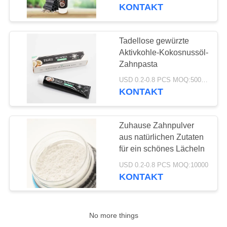
KONTAKT
QUALITÄTSKONTROLLE
Tadellose gewürzte
TRETEN
Aktivkohle-Kokosnussöl-
SIE
Zahnpasta
MIT
USD 0.2-0.8 PCS MOQ:500pcs-30000pcs
KONTAKT
UNS
IN
Zuhause Zahnpulver
VERBINDUNG
aus natürlichen Zutaten
für ein schönes Lächeln
FORDERN
USD 0.2-0.8 PCS MOQ:10000
KONTAKT
SIE
EIN
ZITAT
No more things