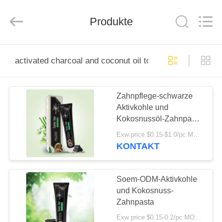
WORLD
ORAL
CARE
CENTER.
Produkte
All
Rights
Reserved.
HAUS
activated charcoal and coconut oil toothpaste
PRODUKTE
Zahnpflege-schwarze
Aktivkohle und
VIDEOS
Kokosnussöl-Zahnpasta
100g
Exw price $0.15-$1.0/pc MOQ:500pcs-30000pcs
ÜBER
KONTAKT
UNS
Soem-ODM-Aktivkohle
FABRIK-
und Kokosnuss-
Zahnpasta
AUSFLUG
Exw price $0.15-0.2/pc MOQ:500pcs-30000pcs