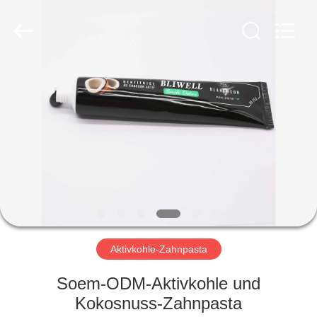
WORLD
ORAL
CARE
CENTER.
All
Rights
Reserved.
HAUS
PRODUKTE
VIDEOS
ÜBER
UNS
Aktivkohle-Zahnpasta
FABRIK-
Soem-ODM-Aktivkohle und
AUSFLUG
Kokosnuss-Zahnpasta