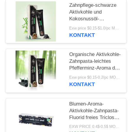
Zahnpflege-schwarze
SEITENVERZEICHNIS
Aktivkohle und
Kokosnussöl-
Zahnpasta 100g
Exw price $0.15-$1.0/pc MOQ:500pcs-30000pcs
DATENSCHUTZ-
KONTAKT
BESTIMMUNGEN
Organische Aktivkohle-
Zahnpasta-leichtes
Pfefferminz-Aroma des
Soem-Schwarz-
Exw price $0.15-0.2/pc MOQ:500pcs-30000pcs
strengen Vegetariers
KONTAKT
Blumen-Aroma-
Aktivkohle-Zahnpasta-
Fluorid freies Triclosan
frei
EXW PRICE 0.4$-0.5$ MOQ:500pcs-30000pcs