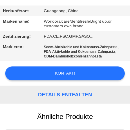
QUALITÄTSKONTROLLE
Herkunftsort:
Guangdong, China
Markenname:
Worldoralcare/dentifresh/Bright up,or
customers own brand
TRETEN
Zertifizierung:
FDA,CE,FSC,GMP,SASO...
SIE
MIT
Markieren:
,
Soem-Aktivkohle und Kokosnuss-Zahnpasta
,
FDA-Aktivkohle und Kokosnuss-Zahnpasta
UNS
ODM-Bambusholzkohlenzahnpasta
IN
KONTAKT!
VERBINDUNG
FORDERN
DETAILS ENTFALTEN
SIE
EIN
Ähnliche Produkte
ZITAT