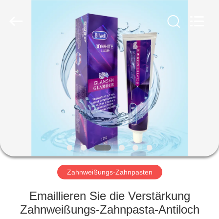
WORLD
ORAL
CARE
CENTER.
All
Rights
Reserved.
HAUS
PRODUKTE
VIDEOS
ÜBER
UNS
Zahnweißungs-Zahnpasten
FABRIK-
Emaillieren Sie die Verstärkung
AUSFLUG
Zahnweißungs-Zahnpasta-Antiloch