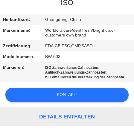
ISO
QUALITÄTSKONTROLLE
Herkunftsort:
Guangdong, China
TRETEN
Markenname:
Worldoralcare/dentifresh/Bright up,or
customers own brand
SIE
Zertifizierung:
FDA,CE,FSC,GMP,SASO...
MIT
Modellnummer:
BW-003
UNS
IN
Markieren:
,
ISO-Zahnweißungs-Zahnpasten
,
Antiloch-Zahnweißungs-Zahnpasten
VERBINDUNG
ISO emaillieren die Verstärkung der Zahnpasta
KONTAKT!
FORDERN
SIE
EIN
DETAILS ENTFALTEN
ZITAT