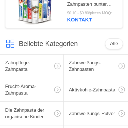
Zahnpasten bunter
Crystal Anti Cavity
$0.10 - $0.80/pieces MOQ:500 Stücke
SASO
KONTAKT
Beliebte Kategorien
Alle
Zahnpflege-
Zahnweißungs-
Zahnpasta
Zahnpasten
Frucht-Aroma-
Aktivkohle-Zahnpasta
Zahnpasta
Die Zahnpasta der
Zahnweißungs-Pulver
organische Kinder