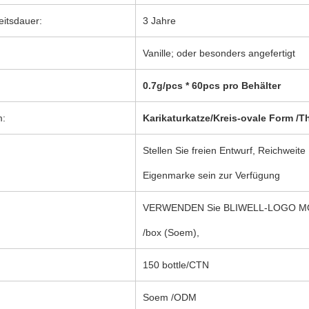
eitsdauer:
3 Jahre
Vanille; oder besonders angefertigt
0.7g/pcs * 60pcs pro Behälter
m:
Karikaturkatze/Kreis-ovale Form /T
Stellen Sie freien Entwurf, Reichwe
Eigenmarke sein zur Verfügung
VERWENDEN Sie BLIWELL-LOGO MOQ 
/box (Soem),
150 bottle/CTN
Soem /ODM