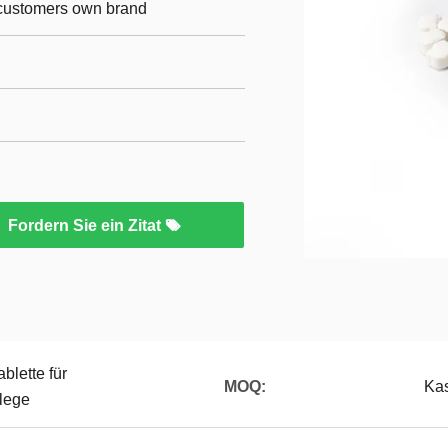
r customers own brand
Fordern Sie ein Zitat
lette für
MOQ:
Ka
lege