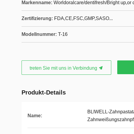
Markenname:
Worldoralcare/dentifresh/Bright up,o
Zertifizierung:
FDA,CE,FSC,GMP,SASO...
Modellnummer:
T-16
treten Sie mit uns in Verbindung
Produkt-Details
BLIWELL-Zahnpastatab
Name:
Zahnweißungszahnpf