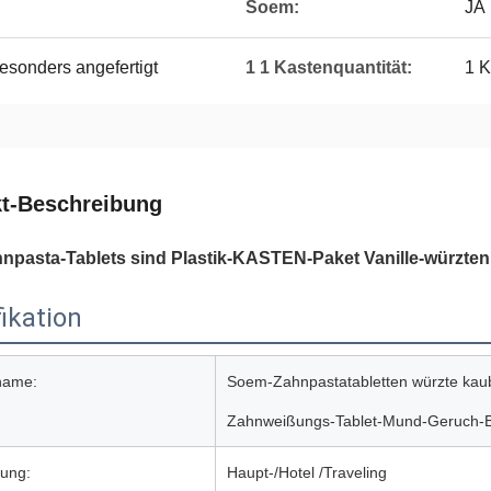
Soem:
JA
esonders angefertigt
1 1 Kastenquantität:
1 
t-Beschreibung
pasta-Tablets sind Plastik-KASTEN-Paket Vanille-würzten 
ikation
name:
Soem-Zahnpastatabletten würzte kau
Zahnweißungs-Tablet-Mund-Geruch-E
ung:
Haupt-/Hotel /Traveling