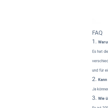
FAQ
1.
Waru
Es hat di
verschied
und für e
2.
Kann 
Ja können
3.
Wie 
Es ist 20