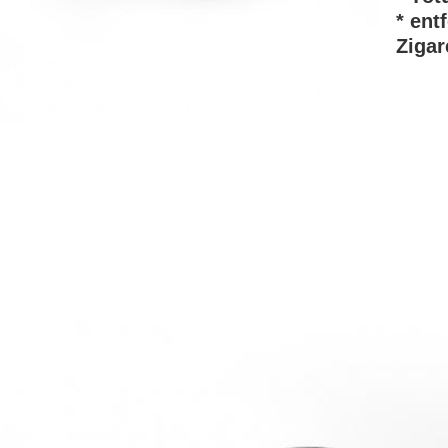
* ent
Zigar