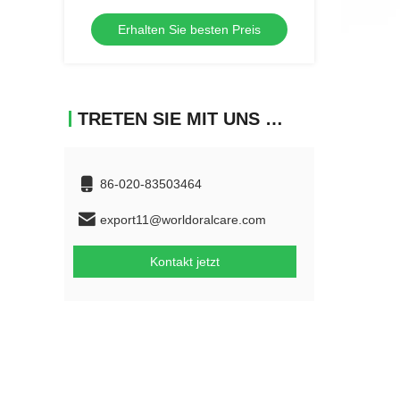
aus Calciumcarbonat, ideal für
Erhalten Sie besten Preis
Zahnkliniken und Profis
TRETEN SIE MIT UNS IN VERBINDUNG
86-020-83503464
export11@worldoralcare.com
Kontakt jetzt