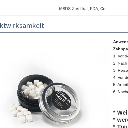
:
MSDS-Zertifikat, FDA, Cer
ktwirksamkeit
Anwendb
Zahnpa
1. Vor d
2. Nach
3. Reis
4. Vor d
5. Arbei
* We
* wer
* Töt