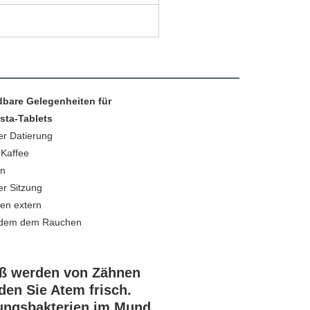
are Gelegenheiten für 
sta-Tablets
er Datierung
 Kaffee
en
er Sitzung
ten extern
iß werden von Zähnen
den Sie Atem frisch.
ungsbakterien im Mund.