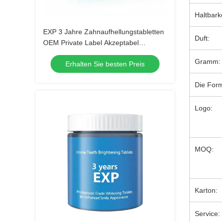
Haltbark
EXP 3 Jahre Zahnaufhellungstabletten
Duft:
OEM Private Label Akzeptabel
Mundpflege-Tabletten Entwickelt für
Gramm:
Erhalten Sie besten Preis
Zahnkliniken und
Schönheitsspezialisten
Die For
Logo:
MOQ:
Karton:
Service: