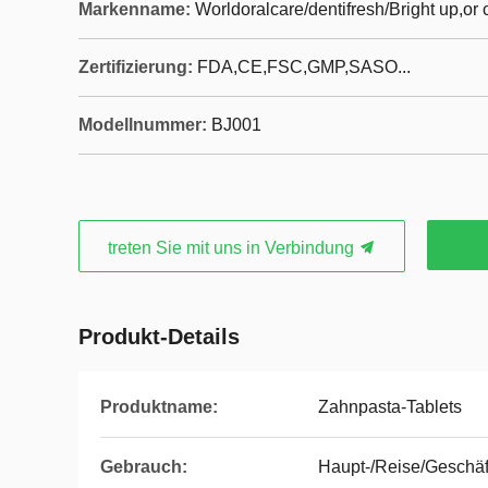
Markenname:
Worldoralcare/dentifresh/Bright up,o
Zertifizierung:
FDA,CE,FSC,GMP,SASO...
Modellnummer:
BJ001
treten Sie mit uns in Verbindung
Produkt-Details
Produktname:
Zahnpasta-Tablets
Gebrauch:
Haupt-/Reise/Geschäf