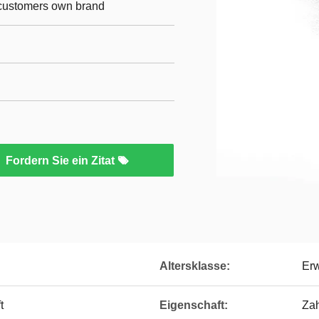
r customers own brand
Fordern Sie ein Zitat
Altersklasse:
Er
t
Eigenschaft:
Za