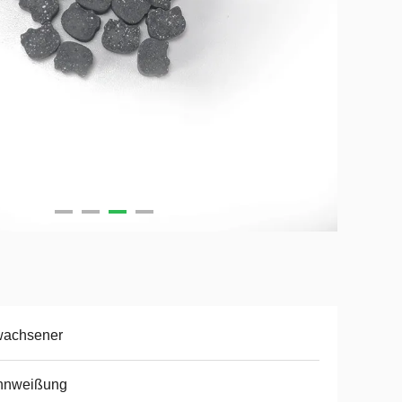
wachsener
hnweißung