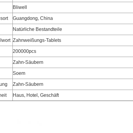
Bliwell
sort
Guangdong, China
Natürliche Bestandteile
lwort
Zahnweißungs-Tablets
200000pcs
Zahn-Säubern
Soem
ung
Zahn-Säubern
eit
Haus, Hotel, Geschäft