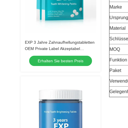
Marke
Ursprung
Material
Schlüsse
EXP 3 Jahre Zahnaufhellungstabletten
OEM Private Label Akzeptabel
MOQ
Mundpflege-Tabletten Entwickelt für
Funktion
Erhalten Sie besten Preis
Zahnkliniken und
Schönheitsspezialisten
Paket
Verwend
Gelegenh