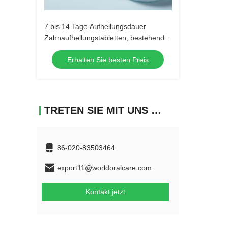
7 bis 14 Tage Aufhellungsdauer
Zahnaufhellungstabletten, bestehend
aus Calciumcarbonat, ideal für
Erhalten Sie besten Preis
Zahnkliniken und Profis
TRETEN SIE MIT UNS IN VERBINDUNG
86-020-83503464
export11@worldoralcare.com
Kontakt jetzt