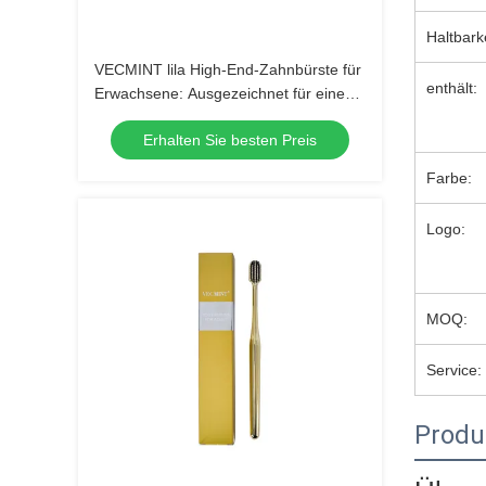
Haltbark
VECMINT lila High-End-Zahnbürste für
enthält:
Erwachsene: Ausgezeichnet für eine
hervorragende Mundhygiene, perfekt
Erhalten Sie besten Preis
für den täglichen Gebrauch
Farbe:
Logo:
MOQ:
Service:
Produ