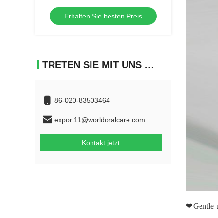
Zahnbürste Kunststoff manuell weiche
Erhalten Sie besten Preis
Borste Erwachsene Zahnbürste
TRETEN SIE MIT UNS IN VERBINDUNG
86-020-83503464
export11@worldoralcare.com
Kontakt jetzt
❤Gentle
u