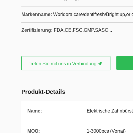
Markenname:
Worldoralcare/dentifresh/Bright up,o
Zertifizierung:
FDA,CE,FSC,GMP,SASO...
treten Sie mit uns in Verbindung
Produkt-Details
Name:
Elektrische Zahnbürs
MOQ:
1-3000pcs (Vorrat)