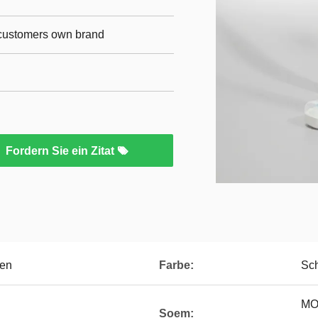
r customers own brand
Fordern Sie ein Zitat
ten
Farbe:
Sch
MO
Soem: