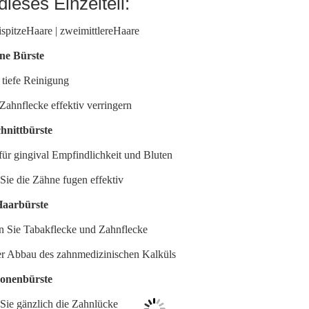
dieses Einzelteil:
spitzeHaare | zweimittlereHaare
e Bürste
 tiefe Reinigung
ahnflecke effektiv verringern
hnittbürste
 für gingival Empfindlichkeit und Bluten
Sie die Zähne fugen effektiv
Haarbürste
n Sie Tabakflecke und Zahnflecke
er Abbau des zahnmedizinischen Kalküls
Ionenbürste
Sie gänzlich die Zahnlücke