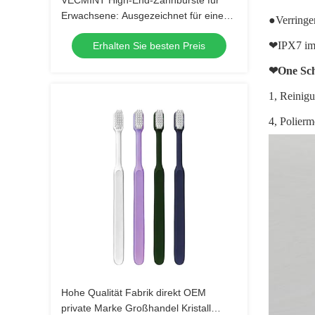
VECMINT High-End-Zahnbürste für
Erwachsene: Ausgezeichnet für eine
●Verringer
hervorragende Mundhygiene, perfekt
❤IPX7
im
Erhalten Sie besten Preis
für den täglichen Gebrauch
❤One
Sch
1, Reinig
4, Polier
Hohe Qualität Fabrik direkt OEM
private Marke Großhandel Kristall