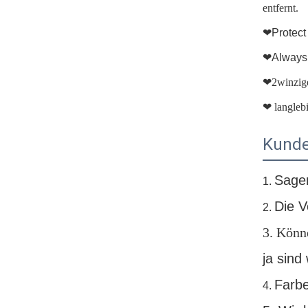
entfernt.
❤Protect
❤Always
❤
2winzig
❤
langleb
Kunde
Sagen
1.
Die V
2.
3.
Könne
ja sind
Farbe
4.