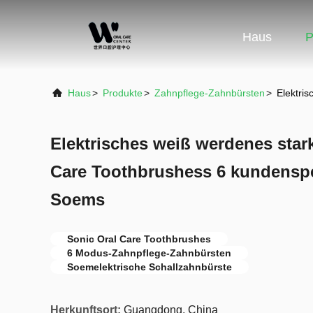
Haus
P
Haus
>
Produkte
>
Zahnpflege-Zahnbürsten
>
Elektri
Elektrisches weiß werdenes star
Care Toothbrushess 6 kundensp
Soems
Sonic Oral Care Toothbrushes
6 Modus-Zahnpflege-Zahnbürsten
Soemelektrische Schallzahnbürste
Herkunftsort:
Guangdong, China