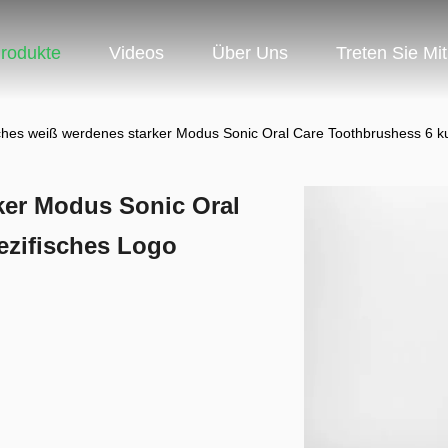
rodukte
Videos
Über Uns
Treten Sie Mi
sches weiß werdenes starker Modus Sonic Oral Care Toothbrushess 6 
ker Modus Sonic Oral
ezifisches Logo