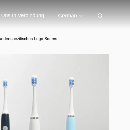
t Uns In Verbindung
German
kundenspezifisches Logo Soems