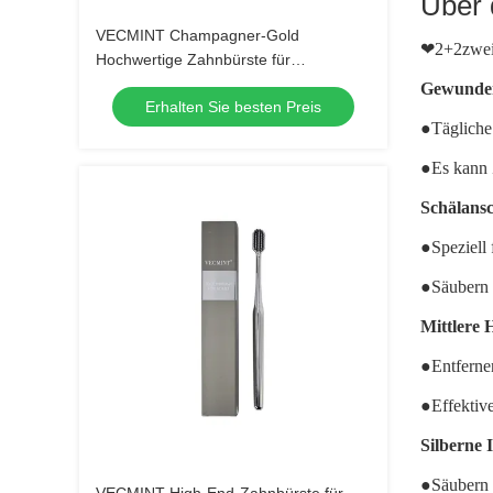
Über 
VECMINT Champagner-Gold
❤
2+2zwei
Hochwertige Zahnbürste für
Erwachsene: Ausgezeichnet für eine
Gewunden
Erhalten Sie besten Preis
hervorragende Mundhygiene, perfekt
●
Tägliche
für den täglichen Gebrauch
●Es kann Z
Schälansc
●
Speziell
●Säubern 
Mittlere 
●
Entferne
●Effektiv
Silberne 
●
Säubern 