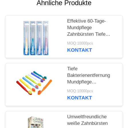
Ähnliche Produkte
SEITENVERZEICHNIS
Effektive 60-Tage-
Mundpflege
DATENSCHUTZ-
Zahnbürsten Tiefe
BESTIMMUNGEN
Bakterienentfernung
MOQ:10000pcs
Sanfte Reinigung
KONTAKT
Tiefe
Bakterienentfernung
Mundpflege
Zahnbürsten 350g
MOQ:10000pcs
Weißpapierbox 60 Tage
KONTAKT
Gebrauch
Umweltfreundliche
weiße Zahnbürsten