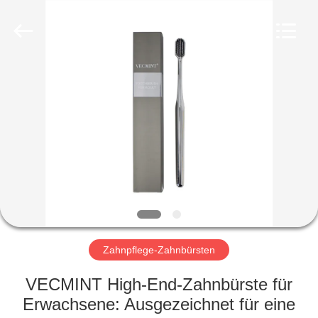
WORLD
ORAL
CARE
CENTER.
All
Rights
Reserved.
HAUS
PRODUKTE
VIDEOS
ÜBER
UNS
Zahnpflege-Zahnbürsten
FABRIK-
VECMINT High-End-Zahnbürste für
AUSFLUG
Erwachsene: Ausgezeichnet für eine