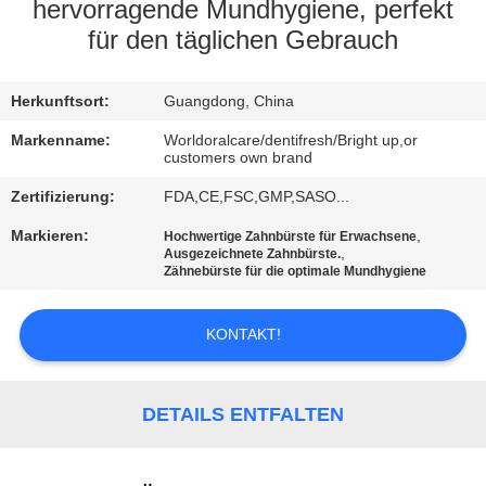
hervorragende Mundhygiene, perfekt
QUALITÄTSKONTROLLE
für den täglichen Gebrauch
TRETEN
Herkunftsort:
Guangdong, China
SIE
Markenname:
Worldoralcare/dentifresh/Bright up,or
customers own brand
MIT
Zertifizierung:
FDA,CE,FSC,GMP,SASO...
UNS
Markieren:
,
Hochwertige Zahnbürste für Erwachsene
IN
,
Ausgezeichnete Zahnbürste.
Zähnebürste für die optimale Mundhygiene
VERBINDUNG
KONTAKT!
FORDERN
SIE
DETAILS ENTFALTEN
EIN
ZITAT