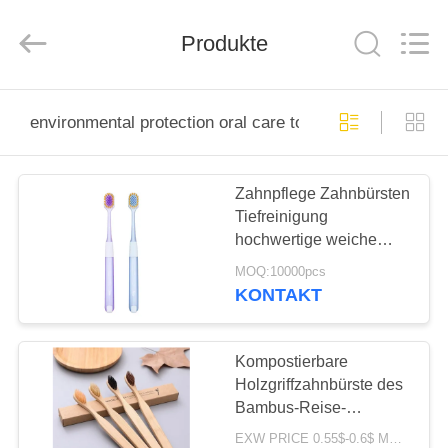
WORLD
ORAL
CARE
CENTER.
Produkte
All
Rights
Reserved.
HAUS
environmental protection oral care toothbrush
PRODUKTE
Zahnpflege Zahnbürsten
Tiefreinigung
VIDEOS
hochwertige weiche
Borsten 350g
MOQ:10000pcs
Weißpapierpackung
ÜBER
KONTAKT
UNS
Kompostierbare
FABRIK-
Holzgriffzahnbürste des
Bambus-Reise-
AUSFLUG
Zahnbürsten-Grüns Eco
EXW PRICE 0.55$-0.6$ MOQ:30000pcs