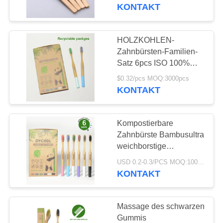
freundlichen
KONTAKT
QUALITÄTSKONTROLLE
HOLZKOHLEN-
TRETEN
Zahnbürsten-Familien-
SIE
Satz 6pcs ISO 100%
biologisch abbaubares
MIT
$0.32/pcs MOQ:3000pcs
Bambussoem
KONTAKT
UNS
IN
Kompostierbare
VERBINDUNG
Zahnbürste Bambusultra
weichborstige
Zahnbürsten-biologisch
FORDERN
USD 0.2-0.3/PCS MOQ:1000 PC
abbaubare 100
KONTAKT
SIE
EIN
Massage des schwarzen
ZITAT
Gummis