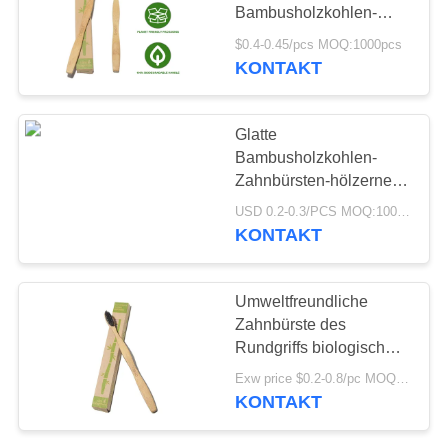
Bambusholzkohlen-
SEITENVERZEICHNIS
Zahnbürste Soem für
$0.4-0.45/pcs MOQ:1000pcs
Reise
KONTAKT
DATENSCHUTZ-
BESTIMMUNGEN
Glatte
Bambusholzkohlen-
Zahnbürsten-hölzerne
Zahnbürste mit
USD 0.2-0.3/PCS MOQ:1000 PC
Naturborsten
KONTAKT
Umweltfreundliche
Zahnbürste des
Rundgriffs biologisch
abbaubare natürliche
Exw price $0.2-0.8/pc MOQ:1000pcs
hölzerne Zahnbürste
KONTAKT