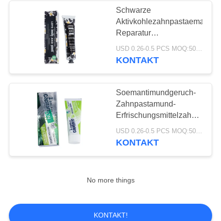
Schwarze
Aktivkohlezahnpastaemail-
Reparatur
Auffrischungsatem
USD 0.26-0.5 PCS MOQ:500pcs-30000pcs
KONTAKT
Soemantimundgeruch-
Zahnpastamund-
Erfrischungsmittelzahnpasta
für rauchende Flecke
USD 0.26-0.5 PCS MOQ:500pcs-30000pcs
KONTAKT
No more things
KONTAKT!