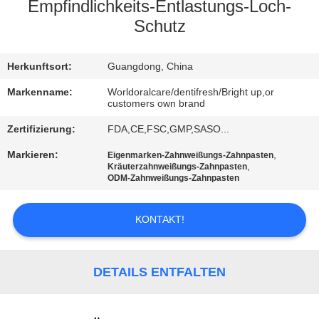
Empfindlichkeits-Entlastungs-Loch-
QUALITÄTSKONTROLLE
Schutz
TRETEN
Herkunftsort:
Guangdong, China
SIE
Markenname:
Worldoralcare/dentifresh/Bright up,or
customers own brand
MIT
Zertifizierung:
FDA,CE,FSC,GMP,SASO...
UNS
Markieren:
,
Eigenmarken-Zahnweißungs-Zahnpasten
IN
,
Kräuterzahnweißungs-Zahnpasten
ODM-Zahnweißungs-Zahnpasten
VERBINDUNG
KONTAKT!
FORDERN
SIE
DETAILS ENTFALTEN
EIN
ZITAT