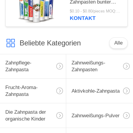
Zahnpasten bunter
Crystal Anti Cavity
$0.10 - $0.80/pieces MOQ:500 Stücke
SASO
KONTAKT
Beliebte Kategorien
Alle
Zahnpflege-
Zahnweißungs-
Zahnpasta
Zahnpasten
Frucht-Aroma-
Aktivkohle-Zahnpasta
Zahnpasta
Die Zahnpasta der
Zahnweißungs-Pulver
organische Kinder