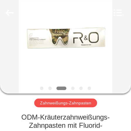
WORLD
ORAL
CARE
CENTER.
All
Rights
Reserved.
HAUS
PRODUKTE
VIDEOS
ÜBER
UNS
Zahnweißungs-Zahnpasten
FABRIK-
ODM-Kräuterzahnweißungs-
AUSFLUG
Zahnpasten mit Fluorid-