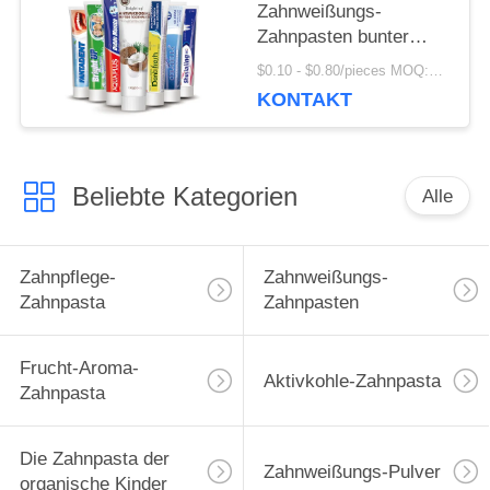
Zahnweißungs-
Zahnpasten bunter
Crystal Anti Cavity
$0.10 - $0.80/pieces MOQ:500 Stücke
SASO
KONTAKT
Beliebte Kategorien
Alle
Zahnpflege-
Zahnweißungs-
Zahnpasta
Zahnpasten
Frucht-Aroma-
Aktivkohle-Zahnpasta
Zahnpasta
Die Zahnpasta der
Zahnweißungs-Pulver
organische Kinder