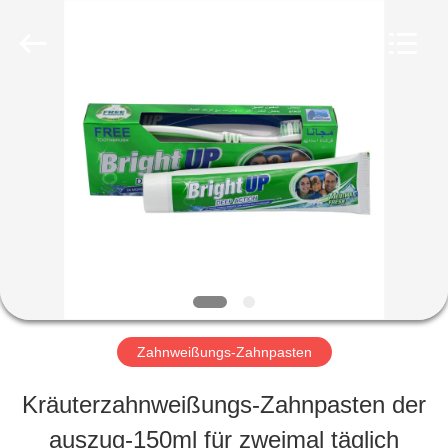
WORLD
ORAL
CARE
CENTER.
All
Rights
HAUS
Reserved.
PRODUKTE
VIDEOS
ÜBER
Zahnweißungs-Zahnpasten
UNS
Kräuterzahnweißungs-Zahnpasten der
auszug-150ml für zweimal täglich
FABRIK-