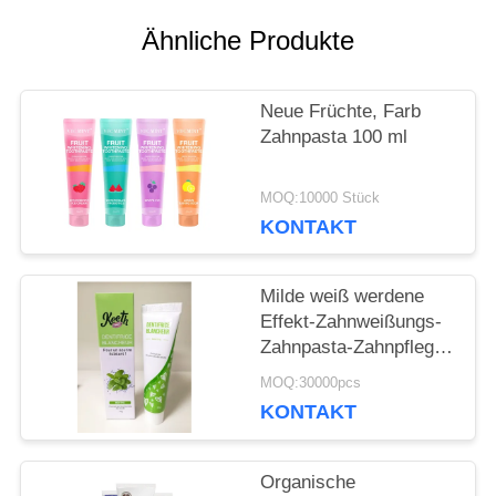
FORDERN
Ähnliche Produkte
SIE
Neue Früchte, Farb
EIN
Zahnpasta 100 ml
ZITAT
MOQ:10000 Stück
KONTAKT
SEITENVERZEICHNIS
Milde weiß werdene
Effekt-Zahnweißungs-
DATENSCHUTZ-
Zahnpasta-Zahnpflege
BESTIMMUNGEN
schreibt
MOQ:30000pcs
zahnmedizinische
KONTAKT
Pflegemittel 50g
Organische