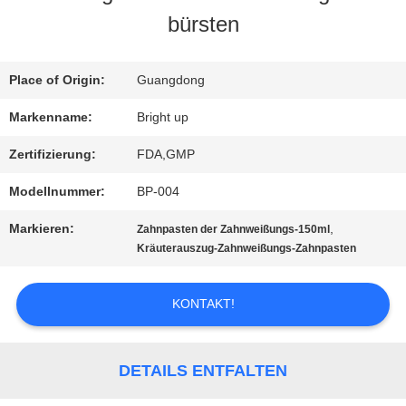
bürsten
AUSFLUG
Place of Origin:
Guangdong
QUALITÄTSKONTROLLE
Markenname:
Bright up
Zertifizierung:
FDA,GMP
TRETEN
Modellnummer:
BP-004
SIE
Markieren:
,
Zahnpasten der Zahnweißungs-150ml
MIT
Kräuterauszug-Zahnweißungs-Zahnpasten
UNS
KONTAKT!
IN
VERBINDUNG
DETAILS ENTFALTEN