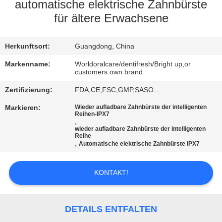
automatische elektrische Zahnbürste
QUALITÄTSKONTROLLE
für ältere Erwachsene
TRETEN
Herkunftsort:
Guangdong, China
SIE
Markenname:
Worldoralcare/dentifresh/Bright up,or
customers own brand
MIT
Zertifizierung:
FDA,CE,FSC,GMP,SASO...
UNS
Markieren:
Wieder aufladbare Zahnbürste der intelligenten
IN
Reihen-IPX7
,
VERBINDUNG
wieder aufladbare Zahnbürste der intelligenten
Reihe
,
Automatische elektrische Zahnbürste IPX7
FORDERN
KONTAKT!
SIE
EIN
ZITAT
DETAILS ENTFALTEN