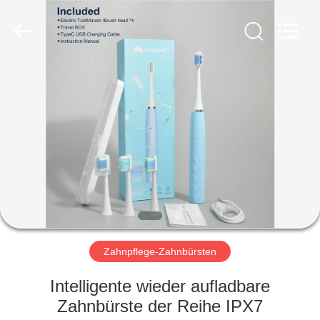
WORLD
ORAL
CARE
CENTER.
All
Rights
Reserved.
HAUS
PRODUKTE
VIDEOS
ÜBER
UNS
Zahnpflege-Zahnbürsten
FABRIK-
Intelligente wieder aufladbare
AUSFLUG
Zahnbürste der Reihe IPX7