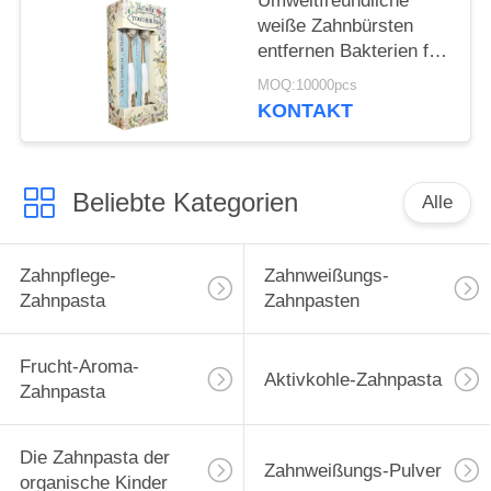
Umweltfreundliche
weiße Zahnbürsten
entfernen Bakterien für
die Reinigung der
MOQ:10000pcs
Zähne
KONTAKT
Beliebte Kategorien
Alle
Zahnpflege-
Zahnweißungs-
Zahnpasta
Zahnpasten
Frucht-Aroma-
Aktivkohle-Zahnpasta
Zahnpasta
Die Zahnpasta der
Zahnweißungs-Pulver
organische Kinder