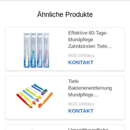
SEITENVERZEICHNIS
Ähnliche Produkte
DATENSCHUTZ-
Effektive 60-Tage-
BESTIMMUNGEN
Mundpflege
Zahnbürsten Tiefe
Bakterienentfernung
MOQ:10000pcs
Sanfte Reinigung
KONTAKT
Tiefe
Bakterienentfernung
Mundpflege
Zahnbürsten 350g
MOQ:10000pcs
Weißpapierbox 60 Tage
KONTAKT
Gebrauch