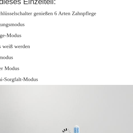
dieses Einzelteil:
hlüsselschalter genießen 6 Arten Zahnpflege
igungsmodus
age-Modus
s weiß werden
rmodus
er Modus
i-Sorgfalt-Modus