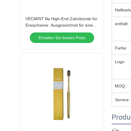
Haltbark
VECMINT lila High-End-Zahnbürste für
enthält:
Erwachsene: Ausgezeichnet für eine
hervorragende Mundhygiene, perfekt
Erhalten Sie besten Preis
für den täglichen Gebrauch
Farbe:
Logo:
MOQ:
Service:
Produ