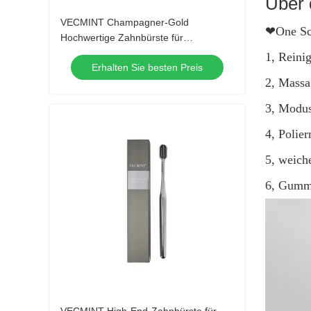
Über 
VECMINT Champagner-Gold
❤One
Sc
Hochwertige Zahnbürste für
Erwachsene: Ausgezeichnet für eine
1, Rein
Erhalten Sie besten Preis
hervorragende Mundhygiene, perfekt
2, Mass
für den täglichen Gebrauch
3, Modu
4, Polie
5, weich
6, Gumm