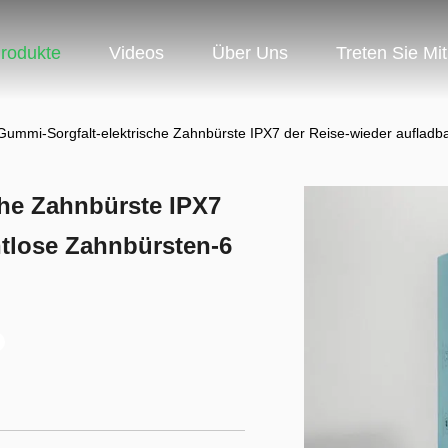
rodukte
Videos
Über Uns
Treten Sie Mi
ummi-Sorgfalt-elektrische Zahnbürste IPX7 der Reise-wieder aufladb
he Zahnbürste IPX7
htlose Zahnbürsten-6