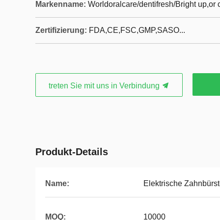
Markenname:
Worldoralcare/dentifresh/Bright up,o
Zertifizierung:
FDA,CE,FSC,GMP,SASO...
treten Sie mit uns in Verbindung
Produkt-Details
Name:
Elektrische Zahnbürs
MOQ:
10000