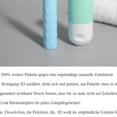
t 500% weitere Plakette gegen eine regelmäßige manuelle Zahnbürste
 Reinigung 3D oszilliert, dreht sich und pulsiert, um Plakette oben zu 
arantiert sichtbarer Druck-Sensor, dass Sie zu stark nicht auf Zahnfle
l mit Bürstenköpfen für jeden Zahnpflegebedarf:
, FlossAction, die Präzision, die, 3D weiß ist, empfindliche Gummi-Sorg