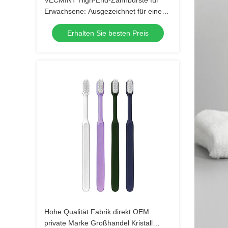
VECMINT High-End-Zahnbürste für
Erwachsene: Ausgezeichnet für eine
hervorragende Mundhygiene, perfekt
Erhalten Sie besten Preis
für den täglichen Gebrauch
Hohe Qualität Fabrik direkt OEM
private Marke Großhandel Kristall