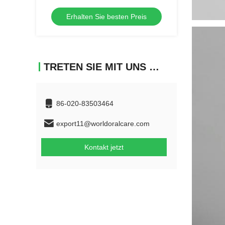
Zahnbürste Kunststoff manuell weiche
Erhalten Sie besten Preis
Borste Erwachsene Zahnbürste
TRETEN SIE MIT UNS IN VERBINDUNG
86-020-83503464
export11@worldoralcare.com
Kontakt jetzt