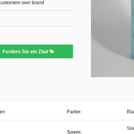
r customers own brand
Fordern Sie ein Zitat
ten
Farbe:
Bl
Soe
Soem: