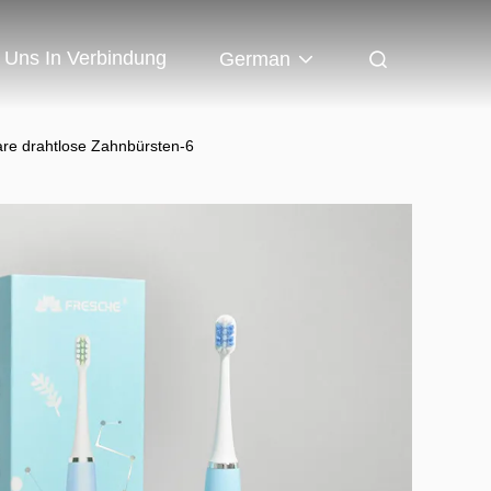
t Uns In Verbindung
German
are drahtlose Zahnbürsten-6