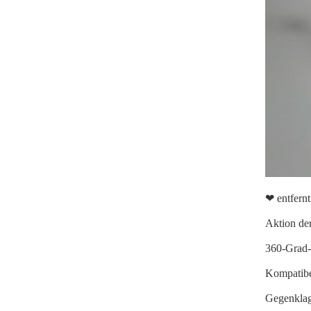
❤
entfern
Aktion der
360-Grad-g
Kompatibe
Gegenklage