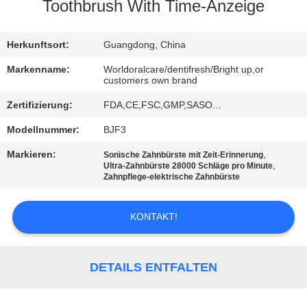
Toothbrush With Time-Anzeige
QUALITÄTSKONTROLLE
Herkunftsort:
Guangdong, China
TRETEN
Markenname:
Worldoralcare/dentifresh/Bright up,or
customers own brand
SIE
Zertifizierung:
FDA,CE,FSC,GMP,SASO...
MIT
Modellnummer:
BJF3
UNS
IN
Markieren:
,
Sonische Zahnbürste mit Zeit-Erinnerung
,
Ultra-Zahnbürste 28000 Schläge pro Minute
VERBINDUNG
Zahnpflege-elektrische Zahnbürste
KONTAKT!
FORDERN
SIE
EIN
DETAILS ENTFALTEN
ZITAT