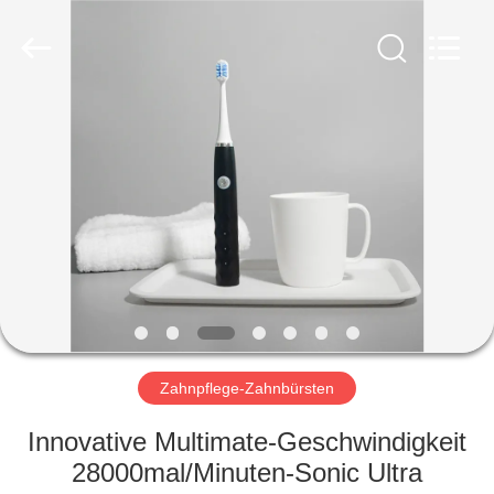
WORLD
ORAL
CARE
CENTER.
All
Rights
Reserved.
HAUS
PRODUKTE
VIDEOS
ÜBER
UNS
Zahnpflege-Zahnbürsten
FABRIK-
Innovative Multimate-Geschwindigkeit
AUSFLUG
28000mal/Minuten-Sonic Ultra