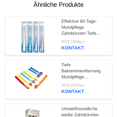
Ähnliche Produkte
SEITENVERZEICHNIS
Effektive 60-Tage-
DATENSCHUTZ-
Mundpflege
Zahnbürsten Tiefe
BESTIMMUNGEN
Bakterienentfernung
MOQ:10000pcs
Sanfte Reinigung
KONTAKT
Tiefe
Bakterienentfernung
Mundpflege
Zahnbürsten 350g
MOQ:10000pcs
Weißpapierbox 60 Tage
KONTAKT
Gebrauch
Umweltfreundliche
weiße Zahnbürsten