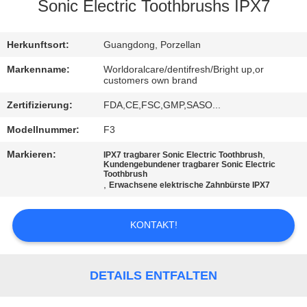
Sonic Electric Toothbrushs IPX7
QUALITÄTSKONTROLLE
Herkunftsort:
Guangdong, Porzellan
TRETEN
Markenname:
Worldoralcare/dentifresh/Bright up,or
customers own brand
SIE
Zertifizierung:
FDA,CE,FSC,GMP,SASO...
MIT
Modellnummer:
F3
UNS
IN
Markieren:
,
IPX7 tragbarer Sonic Electric Toothbrush
Kundengebundener tragbarer Sonic Electric
Toothbrush
VERBINDUNG
,
Erwachsene elektrische Zahnbürste IPX7
FORDERN
KONTAKT!
SIE
EIN
DETAILS ENTFALTEN
ZITAT