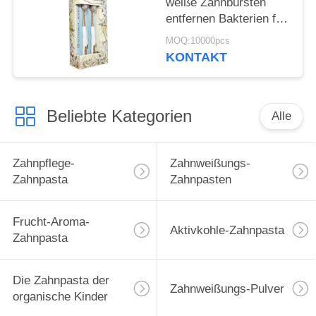
weiße Zahnbürsten
entfernen Bakterien für
die Reinigung der
MOQ:10000pcs
Zähne
KONTAKT
Beliebte Kategorien
Alle
Zahnpflege-
Zahnweißungs-
Zahnpasta
Zahnpasten
Frucht-Aroma-
Aktivkohle-Zahnpasta
Zahnpasta
Die Zahnpasta der
Zahnweißungs-Pulver
organische Kinder