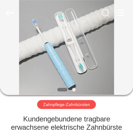
WORLD
ORAL
CARE
CENTER.
All
Rights
Reserved.
HAUS
PRODUKTE
VIDEOS
ÜBER
UNS
Zahnpflege-Zahnbürsten
FABRIK-
Kundengebundene tragbare
AUSFLUG
erwachsene elektrische Zahnbürste