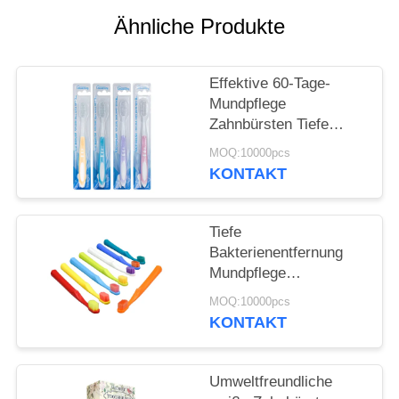
Ähnliche Produkte
SEITENVERZEICHNIS
Effektive 60-Tage-
DATENSCHUTZ-
Mundpflege
BESTIMMUNGEN
Zahnbürsten Tiefe
Bakterienentfernung
MOQ:10000pcs
Sanfte Reinigung
KONTAKT
Tiefe
Bakterienentfernung
Mundpflege
Zahnbürsten 350g
MOQ:10000pcs
Weißpapierbox 60 Tage
KONTAKT
Gebrauch
Umweltfreundliche