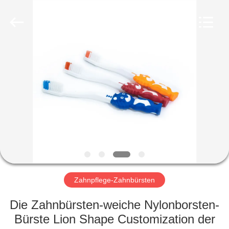
WORLD
ORAL
CARE
CENTER.
All
Rights
Reserved.
HAUS
PRODUKTE
VIDEOS
ÜBER
UNS
Zahnpflege-Zahnbürsten
FABRIK-
Die Zahnbürsten-weiche Nylonborsten-
AUSFLUG
Bürste Lion Shape Customization der