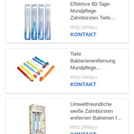
Effektive 60-Tage-
SEITENVERZEICHNIS
Mundpflege
Zahnbürsten Tiefe
Bakterienentfernung
MOQ:10000pcs
DATENSCHUTZ-
Sanfte Reinigung
KONTAKT
BESTIMMUNGEN
Tiefe
Bakterienentfernung
Mundpflege
Zahnbürsten 350g
MOQ:10000pcs
Weißpapierbox 60 Tage
KONTAKT
Gebrauch
Umweltfreundliche
weiße Zahnbürsten
entfernen Bakterien für
die Reinigung der
MOQ:10000pcs
Zähne