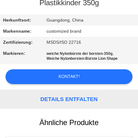
Plastikkinder 350g
QUALITÄTSKONTROLLE
Herkunftsort:
Guangdong, China
TRETEN
Markenname:
customized brand
SIE
Zertifizierung:
MSDS/ISO 22716
MIT
Markieren:
,
weiche Nylonbürste der borsten-350g
Weiche Nylonborsten-Bürste Lion Shape
UNS
IN
KONTAKT!
VERBINDUNG
DETAILS ENTFALTEN
FORDERN
SIE
EIN
Ähnliche Produkte
ZITAT