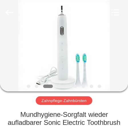
WORLD
ORAL
CARE
CENTER.
All
Rights
Reserved.
HAUS
PRODUKTE
VIDEOS
ÜBER
UNS
Zahnpflege-Zahnbürsten
FABRIK-
Mundhygiene-Sorgfalt wieder
AUSFLUG
aufladbarer Sonic Electric Toothbrush