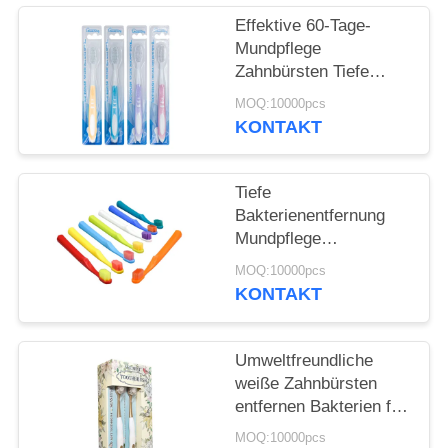
Effektive 60-Tage-
SEITENVERZEICHNIS
Mundpflege
Zahnbürsten Tiefe
Bakterienentfernung
DATENSCHUTZ-
MOQ:10000pcs
Sanfte Reinigung
KONTAKT
BESTIMMUNGEN
Tiefe
Bakterienentfernung
Mundpflege
Zahnbürsten 350g
MOQ:10000pcs
Weißpapierbox 60 Tage
KONTAKT
Gebrauch
Umweltfreundliche
weiße Zahnbürsten
entfernen Bakterien für
die Reinigung der
MOQ:10000pcs