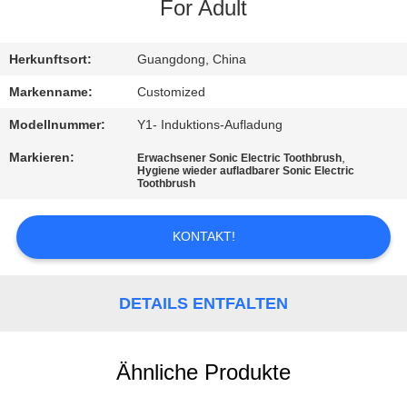
For Adult
QUALITÄTSKONTROLLE
Herkunftsort:
Guangdong, China
TRETEN
Markenname:
Customized
SIE
Modellnummer:
Y1- Induktions-Aufladung
MIT
Markieren:
,
Erwachsener Sonic Electric Toothbrush
Hygiene wieder aufladbarer Sonic Electric
UNS
Toothbrush
IN
VERBINDUNG
KONTAKT!
FORDERN
DETAILS ENTFALTEN
SIE
EIN
Ähnliche Produkte
ZITAT