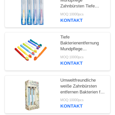
Mundpflege
Zahnbürsten Tiefe
SEITENVERZEICHNIS
Bakterienentfernung
MOQ:10000pcs
Sanfte Reinigung
KONTAKT
DATENSCHUTZ-
BESTIMMUNGEN
Tiefe
Bakterienentfernung
Mundpflege
Zahnbürsten 350g
MOQ:10000pcs
Weißpapierbox 60 Tage
KONTAKT
Gebrauch
Umweltfreundliche
weiße Zahnbürsten
entfernen Bakterien für
die Reinigung der
MOQ:10000pcs
Zähne
KONTAKT