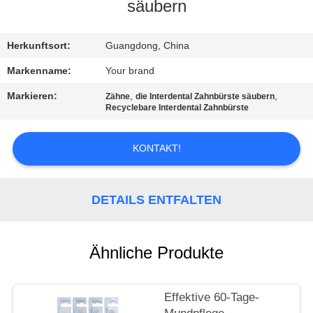
säubern
QUALITÄTSKONTROLLE
Herkunftsort:
Guangdong, China
TRETEN
Markenname:
Your brand
SIE
Markieren:
,
,
Zähne
die Interdental Zahnbürste säubern
Recyclebare Interdental Zahnbürste
MIT
UNS
KONTAKT!
IN
VERBINDUNG
DETAILS ENTFALTEN
FORDERN
SIE
Ähnliche Produkte
EIN
ZITAT
Effektive 60-Tage-