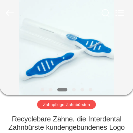
WORLD
ORAL
CARE
CENTER.
All
Rights
Reserved.
HAUS
PRODUKTE
VIDEOS
ÜBER
UNS
Zahnpflege-Zahnbürsten
FABRIK-
Recyclebare Zähne, die Interdental
AUSFLUG
Zahnbürste kundengebundenes Logo