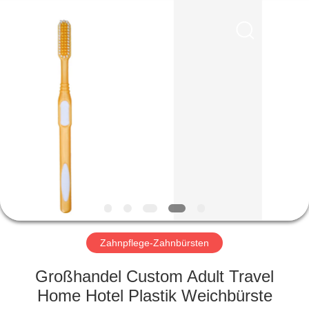
WORLD
ORAL
CARE
CENTER.
All
Rights
Reserved.
HAUS
PRODUKTE
VIDEOS
ÜBER
UNS
Zahnpflege-Zahnbürsten
FABRIK-
Großhandel Custom Adult Travel
AUSFLUG
Home Hotel Plastik Weichbürste