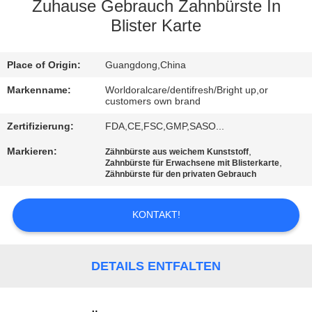
Zuhause Gebrauch Zahnbürste In
QUALITÄTSKONTROLLE
Blister Karte
TRETEN
Place of Origin:
Guangdong,China
SIE
Markenname:
Worldoralcare/dentifresh/Bright up,or
customers own brand
MIT
Zertifizierung:
FDA,CE,FSC,GMP,SASO...
UNS
Markieren:
,
Zähnbürste aus weichem Kunststoff
IN
,
Zahnbürste für Erwachsene mit Blisterkarte
Zähnbürste für den privaten Gebrauch
VERBINDUNG
KONTAKT!
FORDERN
SIE
DETAILS ENTFALTEN
EIN
ZITAT