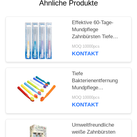
Ähnliche Produkte
SEITENVERZEICHNIS
Effektive 60-Tage-
Mundpflege
DATENSCHUTZ-
Zahnbürsten Tiefe
BESTIMMUNGEN
Bakterienentfernung
MOQ:10000pcs
Sanfte Reinigung
KONTAKT
Tiefe
Bakterienentfernung
Mundpflege
Zahnbürsten 350g
MOQ:10000pcs
Weißpapierbox 60 Tage
KONTAKT
Gebrauch
Umweltfreundliche
weiße Zahnbürsten