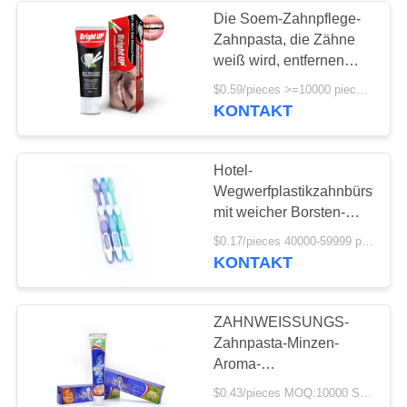
Die Soem-Zahnpflege-
Zahnpasta, die Zähne
28
weiß wird, entfernen
Kaubares
Tabak-Fleck-
$0.59/pieces >=10000 pieces MOQ:10000 Stücke
Gesundheits-Atem
KONTAKT
Zahnpasta-Tablet
Hotel-
Wegwerfplastikzahnbürsten
mit weicher Borsten-
Kundenbezogenheit des
37
$0.17/pieces 40000-59999 pieces MOQ:40000 Stücke
Nylon-610
KONTAKT
Zahnweißungs-
Tablets
ZAHNWEISSUNGS-
Zahnpasta-Minzen-
Aroma-
Kräuterbestandteil
$0.43/pieces MOQ:10000 Stücke
Dentifresh Berufs