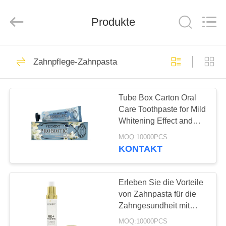
WORLD
ORAL
CARE
CENTER.
Produkte
All
Rights
Reserved.
HAUS
142
Zahnpflege-Zahnpasta
Zahnpflege-
PRODUKTE
Zahnpasta
Tube Box Carton Oral
Care Toothpaste for Mild
VIDEOS
Whitening Effect and
PASTE in Whitening
MOQ:10000PCS
Package
ÜBER
KONTAKT
58
UNS
Zahnweißungs-
Erleben Sie die Vorteile
FABRIK-
von Zahnpasta für die
Zahnpasten
Zahngesundheit mit
AUSFLUG
Inhaltsstoffen
MOQ:10000PCS