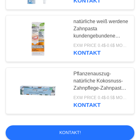
KONTAKT
natürliche weiß werdene
Zahnpasta
kundengebundene
Holiday Inn-
EXW PRICE 0.4$-0.6$ MOQ:500pcs-30000pcs
Kräuterzahnpasta des
KONTAKT
Hotel-75ml
Pflanzenauszug-
natürliche Kokosnuss-
Zahnpflege-Zahnpasta
100g für das Reisen
EXW PRICE 0.4$-0.5$ MOQ:500pcs-30000pcs
KONTAKT
KONTAKT!