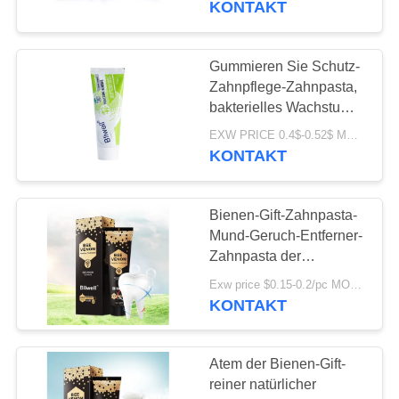
KONTAKT
25
Zahnpflege-
Gummieren Sie Schutz-
Zahnpflege-Zahnpasta,
Mundwasser
bakterielles Wachstum
ODM zu hemmen
EXW PRICE 0.4$-0.52$ MOQ:500pcs-30000pcs
KONTAKT
Bienen-Gift-Zahnpasta-
88
Mund-Geruch-Entferner-
Zahnpflege-
Zahnpasta der
Schmerzlinderungs-
Zahnbürsten
Exw price $0.15-0.2/pc MOQ:500pcs-30000pcs
100% natürliche
KONTAKT
Atem der Bienen-Gift-
reiner natürlicher