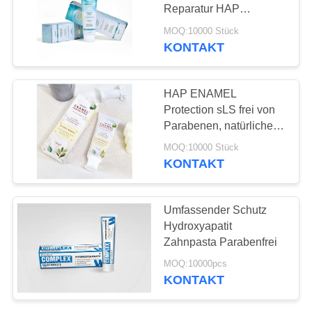
Reparatur HAP
SEITENVERZEICHNIS
Schutzeschmelz
MOQ:10000 Stück
Minzgeschmack
KONTAKT
18
Zahnpasta
DATENSCHUTZ-
Die Zahnpasta der
BESTIMMUNGEN
HAP ENAMEL
organische Kinder
Protection sLS frei von
Parabenen, natürliches
Mineralhydroxyapatit,
MOQ:10000 Stück
gesundes Zahnfleisch
KONTAKT
zur Aufhellung
17
Umfassender Schutz
Zahnweißungs-
Hydroxyapatit
Zahnpasta Parabenfrei
Pulver
MOQ:10000pcs
KONTAKT