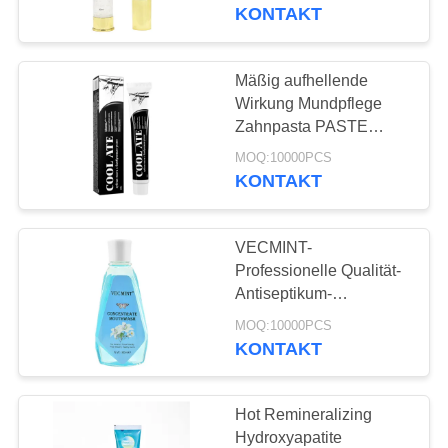
KONTAKT
QUALITÄTSKONTROLLE
Mäßig aufhellende
18
TRETEN
Wirkung Mundpflege
Frucht-Aroma-
SIE
Zahnpasta PASTE
Offizieller autorisierter
MIT
Zahnpasta
MOQ:10000PCS
Verkauf
KONTAKT
UNS
Zusammengesetzte
Formel
IN
VECMINT-
VERBINDUNG
Professionelle Qualität-
Antiseptikum-
13
Mundwasser-Bleaching-
FORDERN
MOQ:10000PCS
Aktivkohle-
Mundwasser
KONTAKT
SIE
Zahnpasta
EIN
Hot Remineralizing
ZITAT
Hydroxyapatite