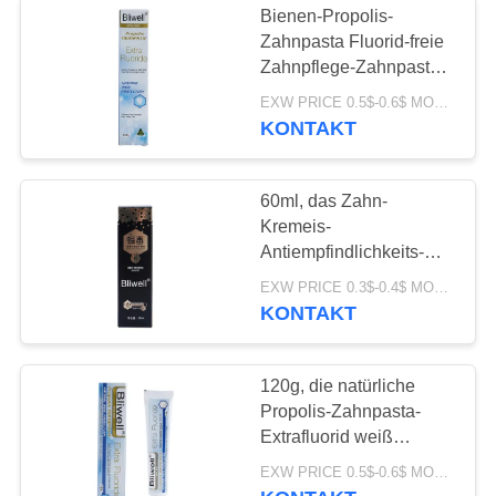
Bienen-Propolis-
Andere weiß
Zahnpasta Fluorid-freie
Zahnpflege-Zahnpasta
werdene Produkte
Triclosan freie natürliche
EXW PRICE 0.5$-0.6$ MOQ:500pcs-30000pcs
KONTAKT
60ml, das Zahn-
Kremeis-
Antiempfindlichkeits-
Zahnpasta für Mund-
EXW PRICE 0.3$-0.4$ MOQ:500pcs-30000pcs
Geruch weiß wird
KONTAKT
120g, die natürliche
Propolis-Zahnpasta-
Extrafluorid weiß
werden, verhindern
EXW PRICE 0.5$-0.6$ MOQ:500pcs-30000pcs
Zahnverfall